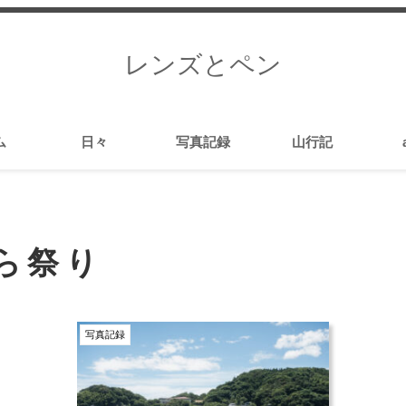
レンズとペン
ム
日々
写真記録
山行記
ら祭り
写真記録