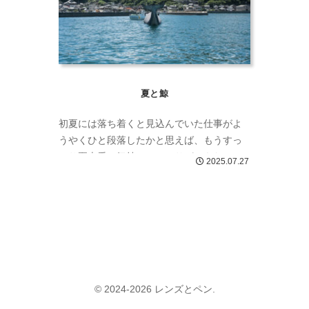
夏と鯨
初夏には落ち着くと見込んでいた仕事がよ
うやくひと段落したかと思えば、もうすっ
かり夏本番。気持ちにゆとりができたの
2025.07.27
で、久しぶりにカメラを持って遠出しまし
た。行き先は山口県の長門市、青海島。平
日
© 2024-2026 レンズとペン.